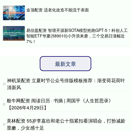
金顶配资 适老化改造不能流于表面
易信盈配资 智谱开源新SOTA模型抢跑GPT-5！科创人工
智能ETF华夏(589010)小升浪来袭，三个交易日涨幅近
7%！
最新文章
神机策配资 立夏时节公众号排版模板推荐：渐变荷花荷叶
清新风
般牛网配资 阅读日历 · 书摘 | 周国平《人生哲思录》
【2026年4月29日】
美林配资 55岁李嘉欣和老公十指紧扣看演唱会，打扮减龄
显嫩，少女感十足