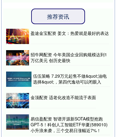
推荐资讯
盈途金宝配资 姜文：热爱就是最好的表达
招牛网配资 今年美国企业回购规模达到1
万亿美元 创历史最快
伍伍策略 7.29万元起售不做&quot;油电
选择&quot;，第四代逸动可以闭眼入
金顶配资 适老化改造不能流于表面
易信盈配资 智谱开源新SOTA模型抢跑
GPT-5！科创人工智能ETF华夏(589010)
小升浪来袭，三个交易日涨幅近7%！