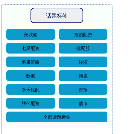
话题标签
美联储
拉伯配资
七星配资
优配股
盛康策略
经济
数据
拖累
泰禾优配
财报
胜亿配资
债市
全部话题标签