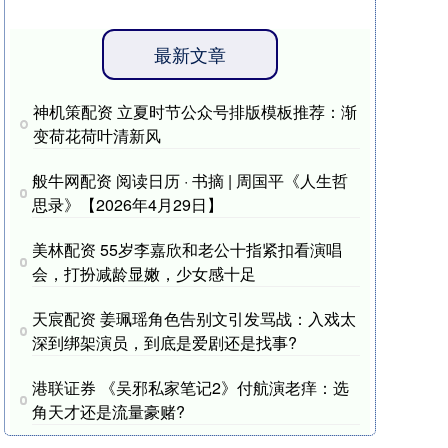
最新文章
神机策配资 立夏时节公众号排版模板推荐：渐
变荷花荷叶清新风
般牛网配资 阅读日历 · 书摘 | 周国平《人生哲
思录》【2026年4月29日】
美林配资 55岁李嘉欣和老公十指紧扣看演唱
会，打扮减龄显嫩，少女感十足
天宸配资 姜珮瑶角色告别文引发骂战：入戏太
深到绑架演员，到底是爱剧还是找事?
港联证券 《吴邪私家笔记2》付航演老痒：选
角天才还是流量豪赌?