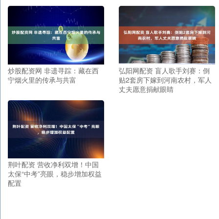
炒股配资网 非遗寻踪：藏在西
弘阳网配资 盲人歌手刘赛：倒
宁烟火里的传承与共富
贴2套房下嫁到河南农村，军人
丈夫愿意捐献眼睛
荆叶配资 营收净利双增！中国
太保“中考”亮眼，稳步增加权益
配置