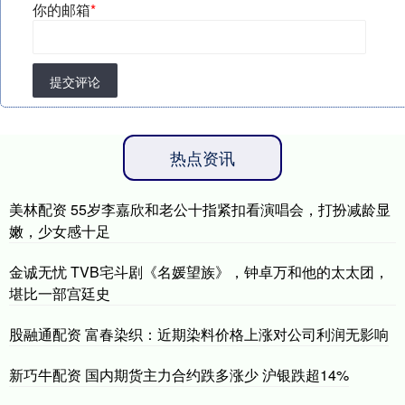
你的邮箱
*
提交评论
热点资讯
美林配资 55岁李嘉欣和老公十指紧扣看演唱会，打扮减龄显
嫩，少女感十足
金诚无忧 TVB宅斗剧《名媛望族》，钟卓万和他的太太团，
堪比一部宫廷史
股融通配资 富春染织：近期染料价格上涨对公司利润无影响
新巧牛配资 国内期货主力合约跌多涨少 沪银跌超14%