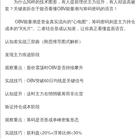
为什么同样的技术图形，有人提前埋伏主力拉升，有人却追高被
套？关键差距在于能否看懂OBV能量潮与筹码密码的语言！
OBV能量潮是资金真实流向的"心电图"，筹码密码则是主力持仓
成本的"X光片"。二者结合形成认知差，让你真正看懂盘面语言。
认知差实战三部曲（附思维导图式解析）
发现主力痕迹阶段
观察重点：股价震荡时OBV是否持续攀升
实战技巧：OBV突破60日均线是关键信号
认知提升：这时主力在悄悄吸筹而非出货
验证持仓成本阶段
观察重点：筹码是否形成单峰密集形态
实战技巧：获利盘<20%+浮筹比例<30%