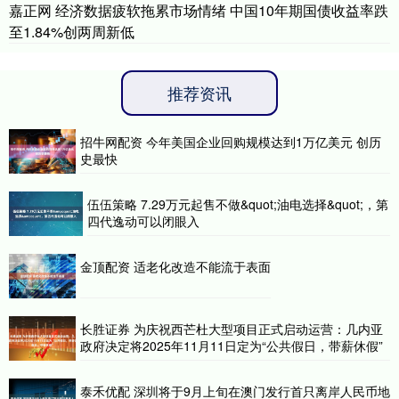
嘉正网 经济数据疲软拖累市场情绪 中国10年期国债收益率跌
至1.84%创两周新低
推荐资讯
招牛网配资 今年美国企业回购规模达到1万亿美元 创历
史最快
伍伍策略 7.29万元起售不做&quot;油电选择&quot;，第
四代逸动可以闭眼入
金顶配资 适老化改造不能流于表面
长胜证券 为庆祝西芒杜大型项目正式启动运营：几内亚
政府决定将2025年11月11日定为“公共假日，带薪休假”
泰禾优配 深圳将于9月上旬在澳门发行首只离岸人民币地