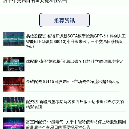
后半个交易日的重要提示性公告
推荐资讯
易信盈配资 智谱开源新SOTA模型抢跑GPT-5！科创人工
智能ETF华夏(589010)小升浪来袭，三个交易日涨幅近
7%！
优配股 孩子“划线提问”总出错？1对1伴学教你四步搞定
金砖配资 9月15日股票ETF市场资金净流出超46亿元
配资坊 新疆男篮考察两名实力外援：达卡里和巴尔文的
精彩表现
富宣网配资 中能电气: 关于中能转债即将停止转股暨赎回
前最后半个交易日的重要提示性公告