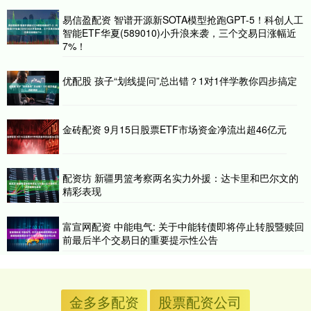
易信盈配资 智谱开源新SOTA模型抢跑GPT-5！科创人工
智能ETF华夏(589010)小升浪来袭，三个交易日涨幅近
7%！
优配股 孩子“划线提问”总出错？1对1伴学教你四步搞定
金砖配资 9月15日股票ETF市场资金净流出超46亿元
配资坊 新疆男篮考察两名实力外援：达卡里和巴尔文的
精彩表现
富宣网配资 中能电气: 关于中能转债即将停止转股暨赎回
前最后半个交易日的重要提示性公告
金多多配资
股票配资公司